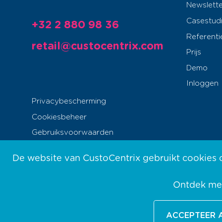
Newslette
Casestud
+32 2 880 98 36
Referenti
retail@custocentrix.com
Prijs
Demo
Inloggen
Privacybescherming
Cookiesbeheer
Gebruiksvoorwaarden
De website van CustoCentrix gebruikt cookies o
Ontdek mee
ACCEPTEER 