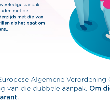
 tweeledige aanpak
ouden met de
derzijds met die van
llen als het gaat om
ns.
.
e Europese Algemene Verordenin
ng van die dubbele aanpak.
Om di
arant.