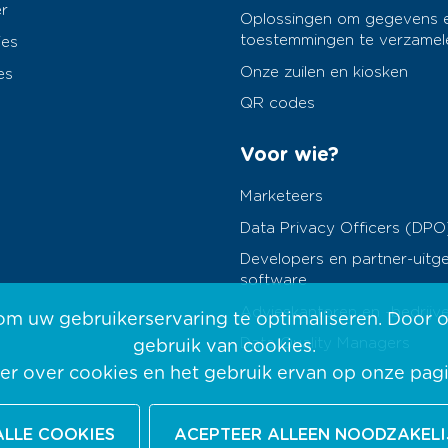
r
Oplossingen om gegevens 
toestemmingen te verzamel
ies
Onze zuilen en kiosken
es
QR codes
Voor wie?
Marketeers
Data Privacy Officers (DPO
Developers en partner-uitg
software
Advieskantoren en -bedrijv
m uw gebruikerservaring te optimaliseren. Door onz
Data Quality Managers
gebruik van cookies.
r over cookies en het gebruik ervan op onze pag
ALLE COOKIES
ACEPTEER ALLEEN NOODZAKELI