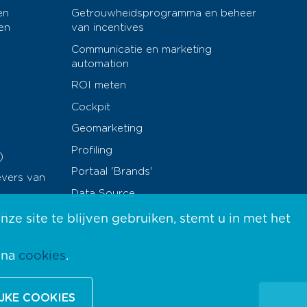
en
Getrouwheidsprogramma en beheer
en
van incentives
Communicatie en marketing
automation
ROI meten
Cockpit
Geomarketing
Profiling
)
Portaal 'Brands'
evers van
Data Source
en
e site te blijven gebruiken, stemt u in met het
ina
cookies
.
JKE COOKIES