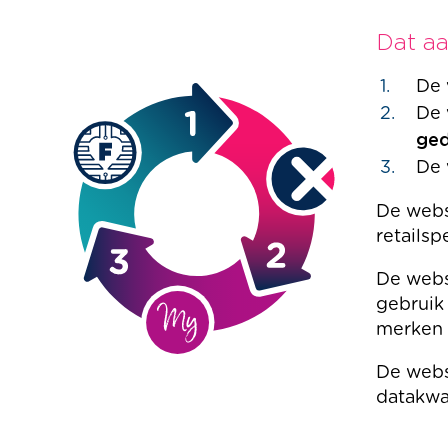
Dat a
De 
De 
ged
De 
De webs
retailsp
De web
gebruik
merken 
De web
datakwa