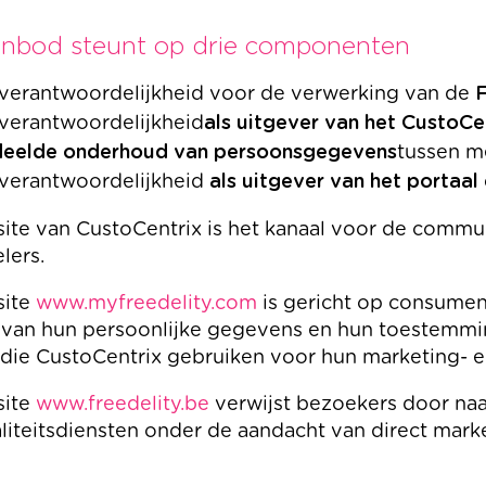
anbod steunt op drie componenten
verantwoordelijkheid voor de verwerking van de
F
verantwoordelijkheid
als uitgever van het CustoCe
eelde onderhoud van persoonsgegevens
tussen m
verantwoordelijkheid
als uitgever van het portaa
ite van CustoCentrix is het kanaal voor de commun
elers.
site
www.myfreedelity.com
is gericht op consumen
 van hun persoonlijke gegevens en hun toestemmin
die CustoCentrix gebruiken voor hun marketing- 
site
www.freedelity.be
verwijst bezoekers door naa
liteitsdiensten onder de aandacht van direct mark