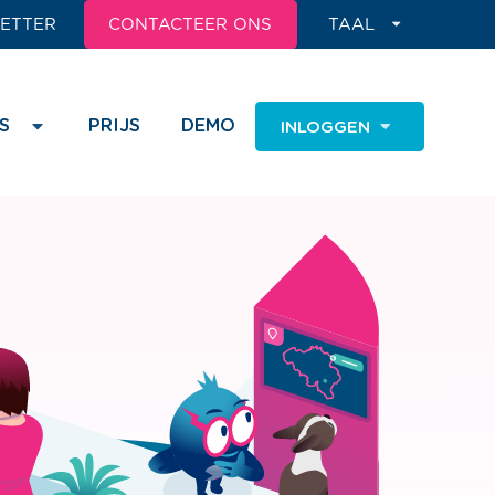
ETTER
CONTACTEER ONS
TAAL
S
PRIJS
DEMO
INLOGGEN