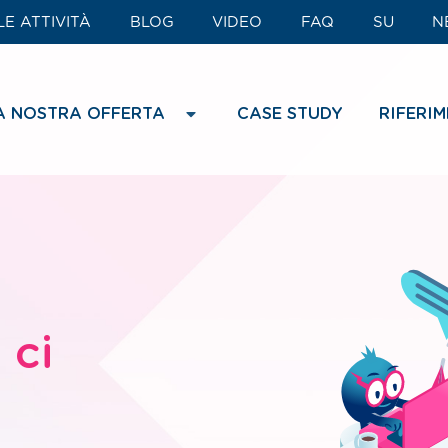
E ATTIVITÀ
BLOG
VIDEO
FAQ
SU
N
A NOSTRA OFFERTA
CASE STUDY
RIFERIM
 ci