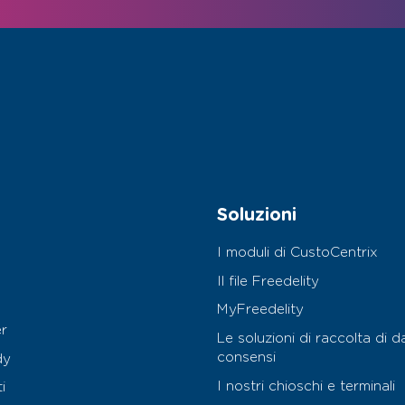
Soluzioni
I moduli di CustoCentrix
Il file Freedelity
MyFreedelity
r
Le soluzioni di raccolta di da
consensi
dy
I nostri chioschi e terminali
i