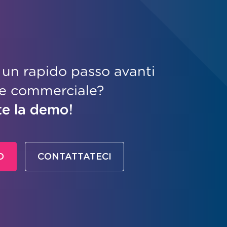
 un rapido passo avanti
me commerciale?
te la demo!
O
CONTATTATECI