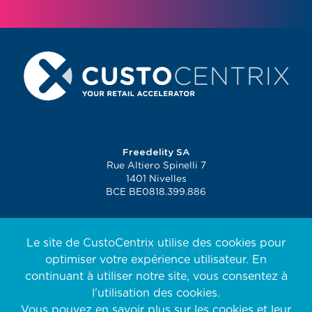
Freedelity SA
Rue Altiero Spinelli 7
1401 Nivelles
BCE BE0818.399.886
Le site de CustoCentrix utilise des cookies pour
+32 2 880 98 36
optimiser votre expérience utilisateur. En
retail@custocentrix.com
continuant à utiliser notre site, vous consentez à
l'utilisation des cookies.
Vous pouvez en savoir plus sur les cookies et leur