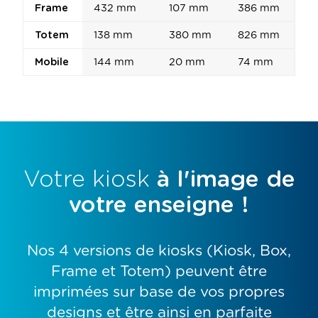
Frame
432 mm
107 mm
386 mm
Totem
138 mm
380 mm
826 mm
Mobile
144 mm
20 mm
74 mm
Votre kiosk
à l'image de
votre enseigne !
Nos 4 versions de kiosks (Kiosk, Box,
Frame et Totem) peuvent être
imprimées sur base de vos propres
designs et être ainsi en parfaite