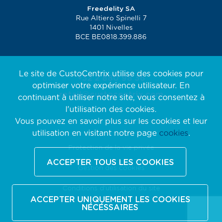
Freedelity SA
Rue Altiero Spinelli 7
1401 Nivelles
BCE BE0818.399.886
Le site de CustoCentrix utilise des cookies pour
+32 2 880 98 36
optimiser votre expérience utilisateur. En
retail@custocentrix.com
continuant à utiliser notre site, vous consentez à
l'utilisation des cookies.
Vous pouvez en savoir plus sur les cookies et leur
utilisation en visitant notre page
cookies
.
Protection de la vie privée
ACCEPTER TOUS LES COOKIES
Gestion des cookies
Conditions d'utilisation du site
ACCEPTER UNIQUEMENT LES COOKIES
NÉCÉSSAIRES