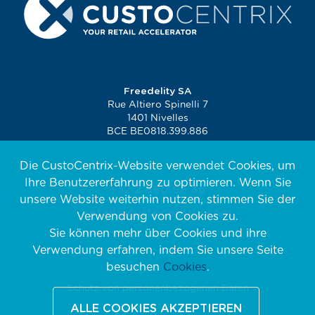
Freedelity SA
Rue Altiero Spinelli 7
1401 Nivelles
BCE BE0818.399.886
Die CustoCentrix-Website verwendet Cookies, um
Ihre Benutzererfahrung zu optimieren. Wenn Sie
+32 2 880 98 36
unsere Website weiterhin nutzen, stimmen Sie der
retail@custocentrix.com
Verwendung von Cookies zu.
Sie können mehr über Cookies und ihre
Verwendung erfahren, indem Sie unsere Seite
besuchen
Cookies
.
Schutz von personenbezogenen Daten
ALLE COOKIES AKZEPTIEREN